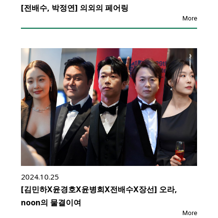
[전배수, 박정연] 의외의 페어링
More
2024.10.25
[김민하X윤경호X윤병희X전배수X장선] 오라,
noon의 물결이여
More