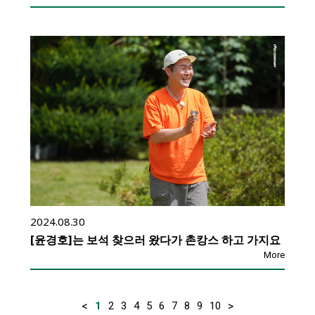
2024.08.30
[윤경호]는 보석 찾으러 왔다가 촌캉스 하고 가지요
More
<
>
1
2
3
4
5
6
7
8
9
10