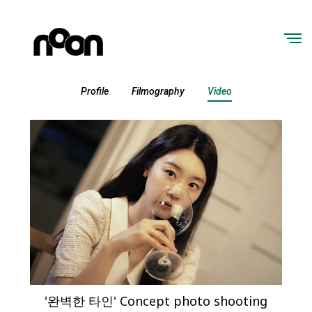
Profile
Filmography
Video
'완벽한 타인' Concept photo shooting