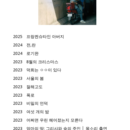
2025
프랑켄슈타인 아버지
2024
전,란
2024
로기완
2023
8월의 크리스마스
2023
덕희는 ㅇㅇ이 있다
2023
서울의 봄
2023
절해고도
2023
폭로
2023
비밀의 언덕
2023
여섯 개의 밤
2023
어쩌면 우린 헤어졌는지 모른다
2023
엄마의 땅: 그리샤와 숲의 주인 │ 목소리 출연