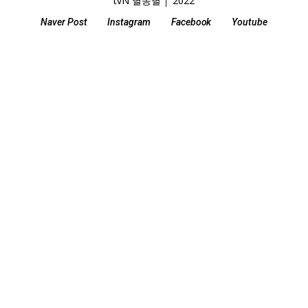
tvN 별똥별 │ 2022
Naver Post
Instagram
Facebook
Youtube